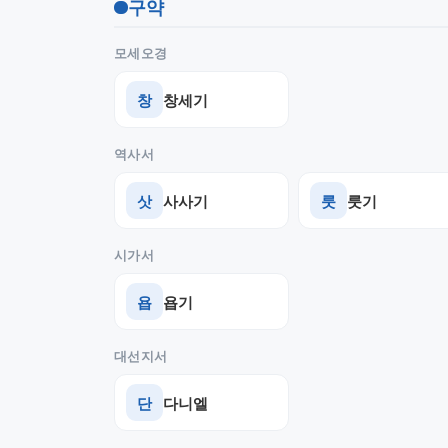
구약
모세오경
창
창세기
역사서
삿
사사기
룻
룻기
시가서
욥
욥기
대선지서
단
다니엘