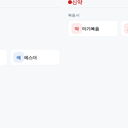
신약
복음서
막
마가복음
에
에스더