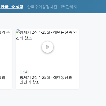
한국수어성경
한국수어성경사전
관리자
구약
일의
창세기 2장 1-25절 - 에덴동산과
인간의 창조