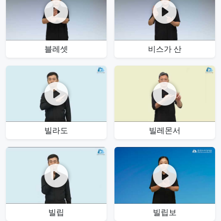
블레셋
비스가 산
빌라도
빌레몬서
빌립
빌립보