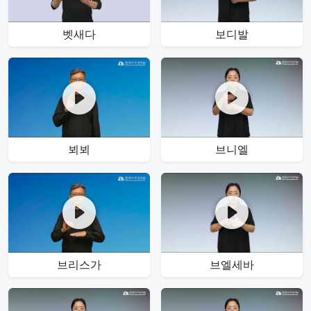
벳새다
보디발
뵈뵈
브니엘
브리스가
브엘세바