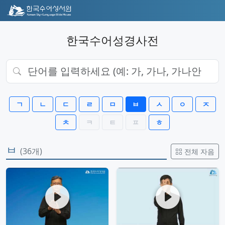
한국수어성경사전
ㄱ
ㄴ
ㄷ
ㄹ
ㅁ
ㅂ
ㅅ
ㅇ
ㅈ
ㅊ
ㅋ
ㅌ
ㅍ
ㅎ
ㅂ
(36개)
전체 자음