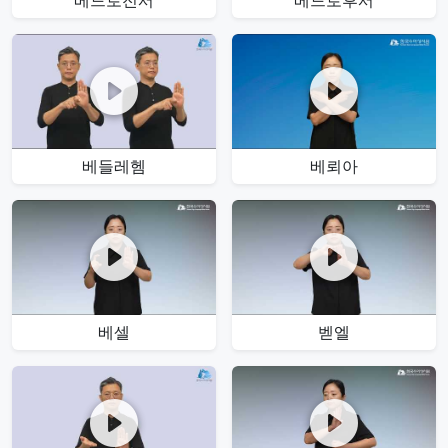
베드로전서
베드로후서
베들레헴
베뢰아
베셀
벧엘