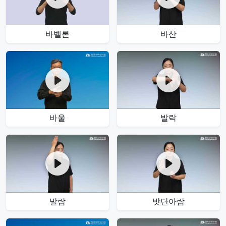
바벨론
바산
바울
발락
발람
밧단아람